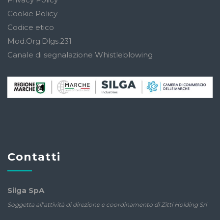
Cookie Policy
Codice etico
Mod.Org.Dlgs.231
Canale di segnalazione Whistleblowing
Contatti
Silga SpA
Soggetta all’attività di direzione e coordinamento di Zitti Holding Srl