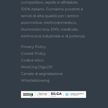
competitivo, rapido e affidabile,
100% italiano. Forniamo prodotti e
servizi di alta qualità per i settori
automotive, elettrodomestico,
illuminotecnica, EMS, medicale,
elettronica industriale e di potenza.
Privacy Policy
Cookie Policy
Codice etico
Mod.Org.Dlgs.231
Canale di segnalazione
Whistleblowing