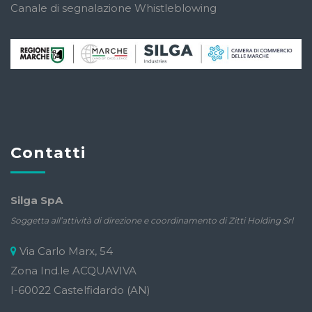
Canale di segnalazione Whistleblowing
Contatti
Silga SpA
Soggetta all’attività di direzione e coordinamento di Zitti Holding Srl
Via Carlo Marx, 54
Zona Ind.le ACQUAVIVA
I-60022 Castelfidardo (AN)