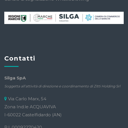
Contatti
Silga SpA
Soggetta all’attività di direzione e coordinamento di Zitti Holding Srl
Via Carlo Marx, 54
Zona Ind.le ACQUAVIVA
I-60022 Castelfidardo (AN)
P.I. 00092270420