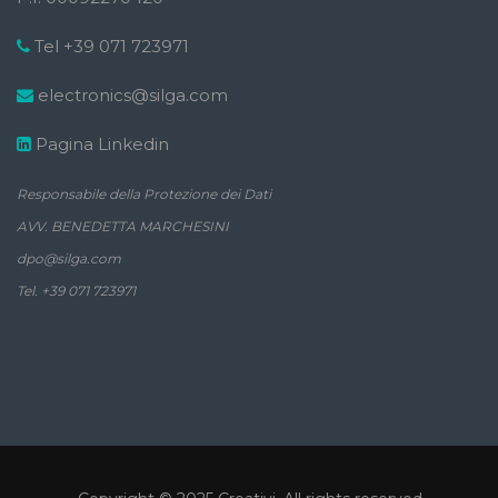
Tel +39 071 723971
electronics@silga.com
Pagina Linkedin
Responsabile della Protezione dei Dati
AVV. BENEDETTA MARCHESINI
dpo@silga.com
Tel. +39 071 723971