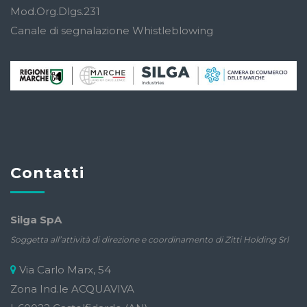
Mod.Org.Dlgs.231
Canale di segnalazione Whistleblowing
Contatti
Silga SpA
Soggetta all’attività di direzione e coordinamento di Zitti Holding Srl
Via Carlo Marx, 54
Zona Ind.le ACQUAVIVA